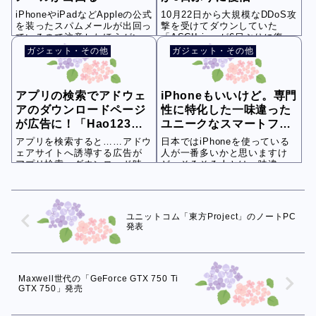
iPhoneやiPadなどAppleの公式
10月22日から大規模なDDoS攻
を装ったスパムメールが出回っ
撃を受けてダウンしていた
ているので注意したほうがいい
「ASCII.jp」が6日ぶりに復旧
と...
したそ...
ガジェット・その他
ガジェット・その他
アプリの検索でアドウェ
iPhoneもいいけど。専門
アのダウンロードページ
性に特化した一味違った
が広告に！「Hao123」
ユニークなスマートフォ
以外にも
ンも
アプリを検索すると……アドウ
日本ではiPhoneを使っている
ェアサイトへ誘導する広告が
人が一番多いかと思いますけ
アプリ検索・ダウンロード時に
ど、そろそろ人とは一味違った
注意を ITme...
スマートフォン...
ユニットコム「東方Project」のノートPC
発表
Maxwell世代の「GeForce GTX 750 Ti
GTX 750」発売