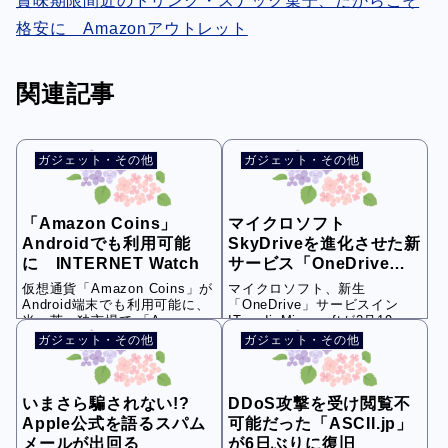
賞味期限間近のドリンク・スナック菓子、だからこそ
格安に Amazonアウトレット
関連記事
ガジェット・その他
ガジェット・その他
「Amazon Coins」
マイクロソフト
Androidでも利用可能
SkyDriveを進化させた新
に INTERNET Watch
サービス「OneDrive」
開始
仮想通貨「Amazon Coins」が
マイクロソフト、新生
Android端末でも利用可能に、
「OneDrive」サービスイン
米・英・独市場で 「Amaz...
ITmediaMicrosoftが2月19
日、...
ガジェット・その他
ガジェット・その他
いまさら騙されない!?
DDoS攻撃を受け閲覧不
Apple公式を語るスパム
可能だった「ASCII.jp」
メールが出回る
が6日ぶりに復旧