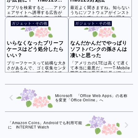
以外にも
アプリを検索すると……アドウ
最近よく聞きますね。知らない
ェアサイトへ誘導する広告が
うちにソフトウェアがインスト
アプリ検索・ダウンロード時に
ールされていたと。何が困るか
注意を ITme...
って言うとアンイ...
ガジェット・その他
ガジェット・その他
いらなくなったブリーフ
なんだかんだでやっぱり
ケースはどう処分したら
ソフトバンクの孫さんは
いい？
凄いと思った
ブリーフケースって結構な大き
「アメリカのLTEは高くて遅く
さがあるんで、ゴミ収集センタ
て本当に最悪だ」━━T-Mobile
ーに持っていって大型ゴミで捨
買収を前に孫正義社長がアメリ
てんといかんのか...
カで宣...
Microsoft 「Office Web Apps」の名称
を変更「Office Online」へ
「Amazon Coins」Androidでも利用可能
に INTERNET Watch