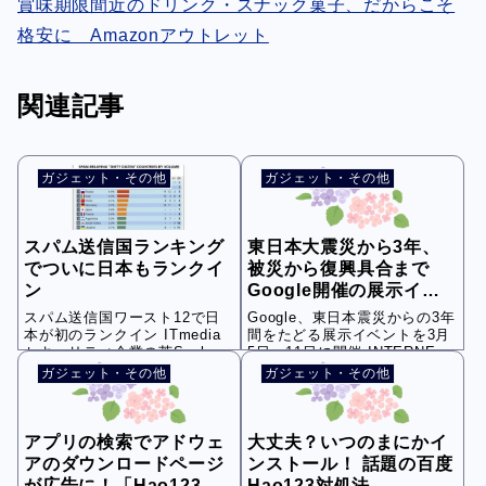
賞味期限間近のドリンク・スナック菓子、だからこそ
格安に Amazonアウトレット
関連記事
ガジェット・その他
ガジェット・その他
スパム送信国ランキング
東日本大震災から3年、
でついに日本もランクイ
被災から復興具合まで
ン
Google開催の展示イベ
ントで軌跡をたどってみ
スパム送信国ワースト12で日
Google、東日本震災からの3年
ては
本が初のランクイン ITmedia
間をたどる展示イベントを3月
セキュリティ企業の英Sophos
5日～11日に開催 INTERNET
が20...
...
ガジェット・その他
ガジェット・その他
アプリの検索でアドウェ
大丈夫？いつのまにかイ
アのダウンロードページ
ンストール！ 話題の百度
が広告に！「Hao123」
Hao123対処法