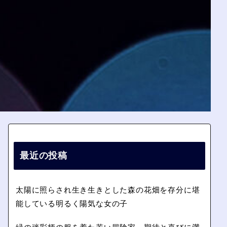
最近の投稿
太陽に照らされ生き生きとした森の花畑を存分に堪
能している明るく陽気な女の子