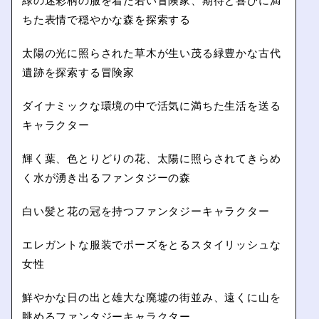
緑の迷彩柄の服を着た若い冒険家、期待と喜びに満
ちた表情で穏やかな森を探索する
太陽の光に照らされた草木が生い茂る緑豊かな古代
遺跡を探索する冒険家
ダイナミックな環境の中で活気に満ちた生活を送る
キャラクター
輝く葉、色とりどりの花、太陽に照らされてきらめ
く水が湧き出るファンタジーの森
白い髪と花の冠を持つファンタジーキャラクター
エレガントな服装でポーズをとるスタイリッシュな
女性
鮮やかな日の出と雄大な廃墟の街並み、遠くに山を
眺めるファンタジーキャラクター