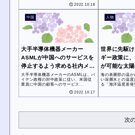
2022.10.18
中国
人物
大手半導体機器メーカー
世界に先駆け
ASMLが中国へのサービスを
ギー政策に、
停止するよう求める社内メー
が可能な太陽
ルが公開
水を使う「海
大手半導体機器メーカーのASMLは、バ
海の表層部の温か
イデン政権の対中政策に従い、米国従
い深層水との温度
業員に中国の顧客へのサービス...
る「海洋温度差発電
2022.10.17
次