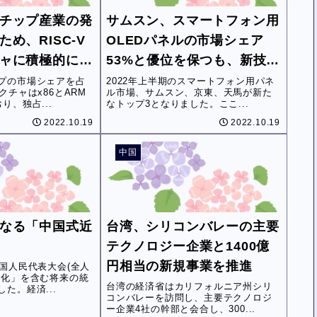
チップ産業の発
サムスン、スマートフォン用
め、RISC-V
OLEDパネルの市場シェア
ャに積極的にコ
53%と優位を保つも、新技術
画
パネルの台頭で地位を維持で
プの市場シェアを占
2022年上半期のスマートフォン用パネ
クチャはx86とARM
ル市場、サムスン、京東、天馬が新た
きない可能性
り、独占...
なトップ3となりました。ここ...
2022.10.19
2022.10.19
中国
なる「中国式近
台湾、シリコンバレーの主要
テクノロジー企業と1400億
円相当の新規事業を推進
全国人民代表大会(全人
代化」を含む将来の統
台湾の経済省はカリフォルニア州シリ
た。経済...
コンバレーを訪問し、主要テクノロジ
ー企業4社の幹部と会合し、300...