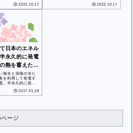
2022.10.17
2022.10.17
て日本のエネル
半永久的に発電
の熱を蓄えた海
洋温度差発電」
い海水と深海の冷た
差を利用して発電す
」半永久的に発...
2017.01.29
のページ