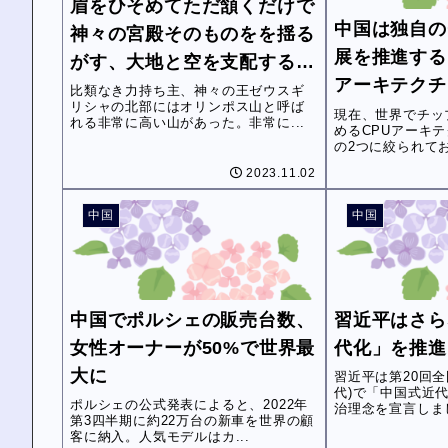
眉をひそめてただ頷くだけで
中国は独自の
神々の宮殿そのものをを揺る
展を推進するた
がす、大地と空を支配する偉
アーキテクチ
大にして最強の神々の王ゼウ
比類なき力持ち主、神々の王ゼウスギ
リシャの北部にはオリンポス山と呼ば
ミットする計
現在、世界でチッ
ス
れる非常に高い山があった。非常に...
めるCPUアーキテ
の2つに絞られてお
2023.11.02
中国
中国
中国でポルシェの販売台数、
習近平はさら
女性オーナーが50%で世界最
代化」を推進
大に
習近平は第20回
代)で「中国式近
ポルシェの公式発表によると、2022年
治理念を宣言しまし
第3四半期に約22万台の新車を世界の顧
客に納入。人気モデルはカ...